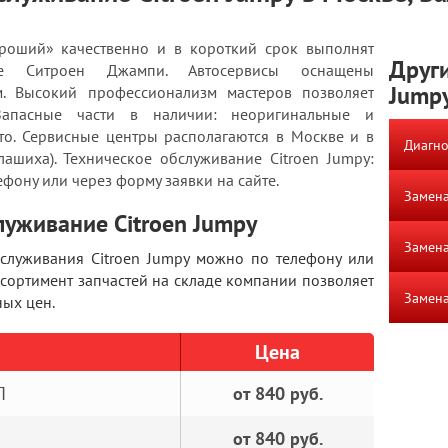
роший» качественно и в короткий срок выполнят
Други
ние Ситроен Джампи. Автосервисы оснащены
Jump
. Высокий профессионализм мастеров позволяет
. Запасные части в наличии: неоригинальные и
то. Сервисные центры располагаются в Москве и в
Диагно
ашиха). Техническое обслуживание Citroen Jumpy:
ефону или через форму заявки на сайте.
Замена
луживание Citroen Jumpy
Замена
обслуживания Citroen Jumpy можно по телефону или
ссортимент запчастей на складе компании позволяет
Замена
ых цен.
Цена
П
от 840 руб.
от 840 руб.