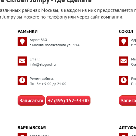
зличных районах Москвы, в каждом из них предоставляется го
n Jumpy вы можете по телефону или через сайт компании.
РАМЕНКИ
СОКОЛ
Адрес: ЗАО
Ад
г. Москва Лобачевского ул., 114
г. 
Email:
Ме
info@stogood.ru
Со
Режим работы:
Ре
Пн–Вс: с 9:00 до 21:00
Пн
Записаться
+7 (495) 152-33-00
Записа
ВАРШАВСКАЯ
АЛТУФЬ
Адрес: ЮАО
Ад