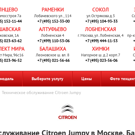
ЛНЦЕВО
РАМЕНКИ
СОКОЛ
вмосстроя 7а
Лобачевского ул., 114
ул.Острякова д.3
С
95) 152-11-44
+7 (495) 152-33-00
+7 (495) 104-93-33
+
ШАВСКАЯ
АЛТУФЬЕВО
ЛОБНЕНСКАЯ
ковская, 1А
Лобненская 4
г. Москва, ул. Лобненская, 4
пр-к
95) 023-63-62
+7 (499) 110-53-06
+7 (499) 444-11-53
+
ПЕКТ МИРА
БАЛАШИХА
ХИМКИ
т Мира, 96с16
Леоновское ш. вл. 8
Нагорное ш. д.2 корп.7
С
95) 023-96-52
+7 (495) 021-56-66
+7 (495) 023-56-06
+
 модель
Выберите услугу
Цены
Фото техцен
Техническое обслуживание Citroen Jumpy
служивание Citroen Jumpy в Москве, Б