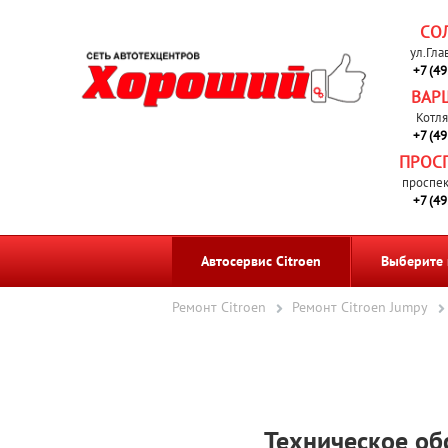
СО
ул.Гла
+7 (4
ВАР
Котля
+7 (4
ПРОС
проспек
+7 (4
Автосервис Citroen
Выберите
Ремонт Citroen
Ремонт Citroen Jumpy
Техническое об