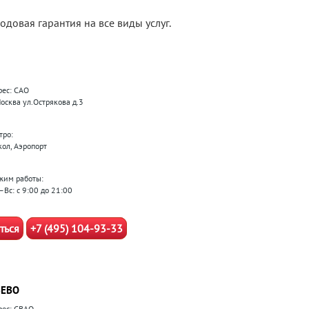
довая гарантия на все виды услуг.
рес: САО
Москва ул.Острякова д.3
тро:
кол, Аэропорт
жим работы:
–Вс: с 9:00 до 21:00
ться
+7 (495) 104-93-33
ЕВО
рес: СВАО