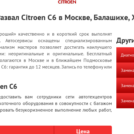
азвал Citroen C6 в Москве, Балашихе,
роший» качественно и в короткий срок выполнят
Други
. Автосервисы оснащены специализированным
ализм мастеров позволяет достигать наилучшего
чии: неоригинальные и оригинальные. Бесплатный
Диагно
полагаются в Москве и в ближайшем Подмосковье
n C6: гарантия до 12 месяцев. Запись по телефону или
Замена
oen C6
Замена
доставить вам сотрудники сети автотехцентров
Замена
коточного оборудования в совокупности с багажом
ировать безукоризненное выполнение любых работ,
Цена