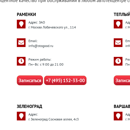
роцентное качество при обслуживании в любом автотехцентре 
РАМЕНКИ
ТЕПЛЫЙ
Адрес: ЗАО
Ад
г. Москва Лобачевского ул., 114
г.
Email:
Ema
info@stogood.ru
in
Режим работы:
Ре
Пн–Вс: с 9:00 до 21:00
Пн
Записаться
+7 (495) 152-33-00
Записа
ЗЕЛЕНОГРАД
ВАРШАВ
Адрес:
Ад
г. Зеленоград Сосновая аллея, 4с3
г. 