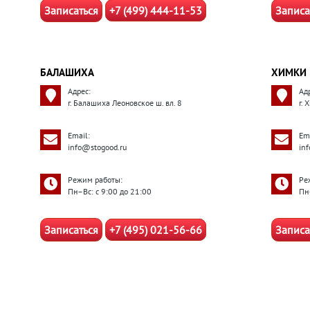
Записаться
+7 (499) 444-11-53
Записа
БАЛАШИХА
ХИМКИ
Адрес:
Ад
г. Балашиха Леоновское ш. вл. 8
г. 
Email:
Ema
info@stogood.ru
in
Режим работы:
Ре
Пн–Вс: с 9:00 до 21:00
Пн
Записаться
+7 (495) 021-56-66
Записа