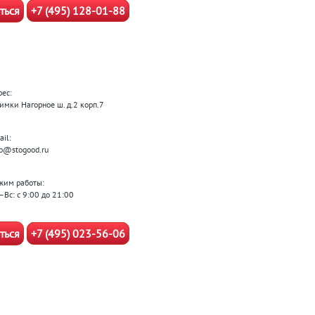
ться
+7 (495) 128-01-88
рес:
Химки Нагорное ш. д.2 корп.7
il:
fo@stogood.ru
жим работы:
–Вс: с 9:00 до 21:00
ться
+7 (495) 023-56-06