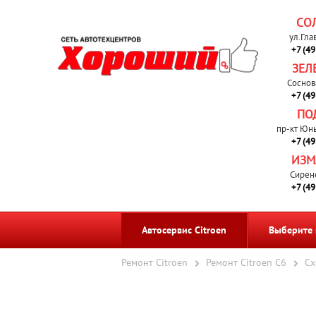
СО
ул.Гла
+7 (4
ЗЕЛ
Соснов
+7 (4
ПО
пр-кт Юн
+7 (4
ИЗМ
Сирен
+7 (4
Автосервис Citroen
Выберите
Ремонт Citroen
Ремонт Citroen C6
Сх