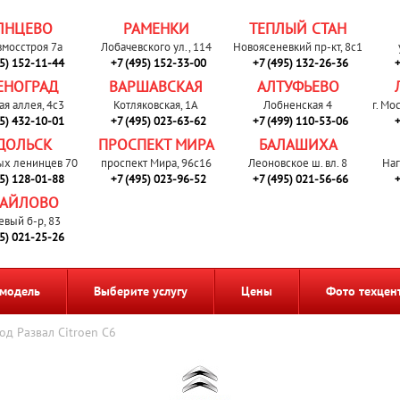
ЛНЦЕВО
РАМЕНКИ
ТЕПЛЫЙ СТАН
вмосстроя 7а
Лобачевского ул., 114
Новоясеневкий пр-кт, 8с1
95) 152-11-44
+7 (495) 152-33-00
+7 (495) 132-26-36
+
ЕНОГРАД
ВАРШАВСКАЯ
АЛТУФЬЕВО
ая аллея, 4с3
Котляковская, 1А
Лобненская 4
г. Мо
95) 432-10-01
+7 (495) 023-63-62
+7 (499) 110-53-06
+
ДОЛЬСК
ПРОСПЕКТ МИРА
БАЛАШИХА
ых ленинцев 70
проспект Мира, 96с16
Леоновское ш. вл. 8
Наг
95) 128-01-88
+7 (495) 023-96-52
+7 (495) 021-56-66
+
АЙЛОВО
евый б-р, 83
95) 021-25-26
 модель
Выберите услугу
Цены
Фото техцен
од Развал Citroen C6