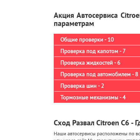
Акция Автосервиса Citro
параметрам
Общие проверки - 10
Проверка под капотом - 7
Проверка жидкостей - 6
Проверка под автомобилем - 8
Проверка шин - 2
Тормозные механизмы - 4
Сход Развал Citroen C6 - Г
Наши автосервисы расположены по все