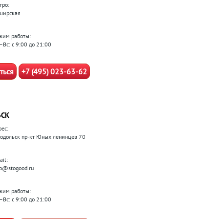
тро:
ширская
жим работы:
–Вс: с 9:00 до 21:00
ться
+7 (495) 023-63-62
ЬСК
рес:
 Подольск пр-кт Юных ленинцев 70
il:
fo@stogood.ru
жим работы:
–Вс: с 9:00 до 21:00