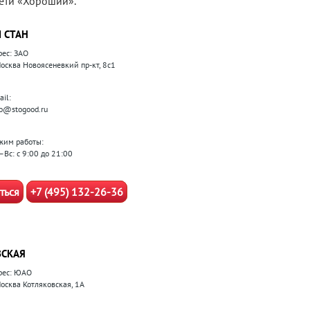
сети «Хороший».
 СТАН
рес: ЗАО
 Москва Новоясеневкий пр-кт, 8с1
il:
fo@stogood.ru
жим работы:
–Вс: с 9:00 до 21:00
ться
+7 (495) 132-26-36
СКАЯ
рес: ЮАО
Москва Котляковская, 1А