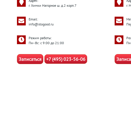
Адрес:
Ад
г. Химки Нагорное ш. д.2 корп.7
г.
Email:
Ме
info@stogood.ru
Пе
Режим работы:
Ре
Пн–Вс: с 9:00 до 21:00
Пн
Записаться
+7 (495) 023-56-06
Записа