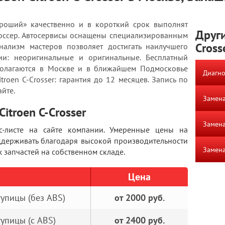
роший» качественно и в короткий срок выполнят
Други
россер. Автосервисы оснащены специализированным
Cross
ализм мастеров позволяет достигать наилучшего
чии: неоригинальные и оригинальные. Бесплатный
полагаются в Москве и в ближайшем Подмосковье
Диагно
troen C-Crosser: гарантия до 12 месяцев. Запись по
айте.
Замена
itroen C-Crosser
Замена
с-листе на сайте компании. Умеренные цены на
ддерживать благодаря высокой производительности
Замена
запчастей на собственном складе.
Цена
упицы (без ABS)
от 2000 руб.
упицы (с ABS)
от 2400 руб.