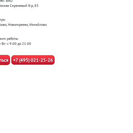
рес: ВАО
 Москва Сиреневый б-р, 83
тро:
рово, Новогиреево, Измайлово
жим работы:
–Вс: с 9:00 до 21:00
ться
+7 (495) 021-25-26