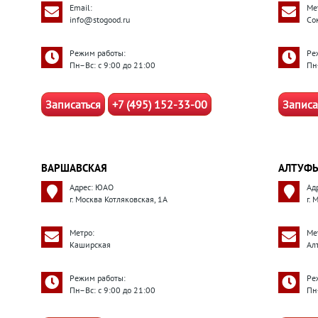
Email:
Ме
info@stogood.ru
Со
Режим работы:
Ре
Пн–Вс: с 9:00 до 21:00
Пн
Записаться
+7 (495) 152-33-00
Записа
ВАРШАВСКАЯ
АЛТУФЬ
Адрес: ЮАО
Ад
г. Москва Котляковская, 1А
г.
Метро:
Ме
Каширская
Ал
Режим работы:
Ре
Пн–Вс: с 9:00 до 21:00
Пн