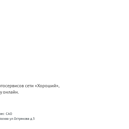
автосервисов сети «Хороший»,
у онлайн.
рес: САО
Москва ул.Острякова д.3