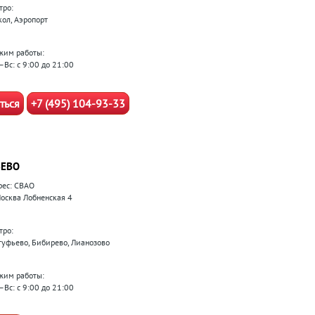
тро:
кол, Аэропорт
жим работы:
–Вс: с 9:00 до 21:00
ться
+7 (495) 104-93-33
ЕВО
рес: СВАО
 Москва Лобненская 4
тро:
туфьево, Бибирево, Лианозово
жим работы:
–Вс: с 9:00 до 21:00