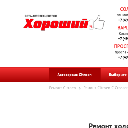
СО
ул.Гла
+7 (4
ВАР
Котля
+7 (4
ПРОС
проспек
+7 (4
Автосервис Citroen
Выберите
Ремонт Citroen
Ремонт Citroen C-Crosser
Ремонт ходо