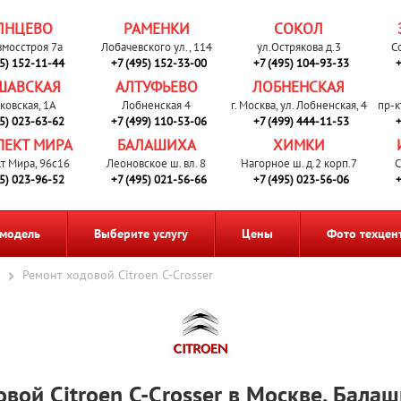
ЛНЦЕВО
РАМЕНКИ
СОКОЛ
вмосстроя 7а
Лобачевского ул., 114
ул.Острякова д.3
С
95) 152-11-44
+7 (495) 152-33-00
+7 (495) 104-93-33
+
ШАВСКАЯ
АЛТУФЬЕВО
ЛОБНЕНСКАЯ
ковская, 1А
Лобненская 4
г. Москва, ул. Лобненская, 4
пр-к
95) 023-63-62
+7 (499) 110-53-06
+7 (499) 444-11-53
+
ПЕКТ МИРА
БАЛАШИХА
ХИМКИ
т Мира, 96с16
Леоновское ш. вл. 8
Нагорное ш. д.2 корп.7
С
95) 023-96-52
+7 (495) 021-56-66
+7 (495) 023-56-06
+
 модель
Выберите услугу
Цены
Фото техцен
Ремонт ходовой Citroen C-Crosser
вой Citroen C-Crosser в Москве, Бала