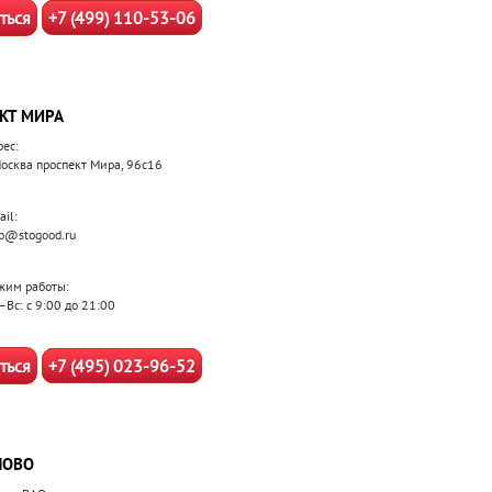
ться
+7 (499) 110-53-06
КТ МИРА
рес:
 Москва проспект Мира, 96с16
il:
fo@stogood.ru
жим работы:
–Вс: с 9:00 до 21:00
ться
+7 (495) 023-96-52
ЛОВО